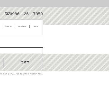
0986－26－7050
|
|
|
Menu
Access
Item
htc hair ラウム. ALL RIGHTS RESERVED.